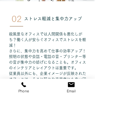
02
ストレス軽減と集中力アップ
殺風景なオフィスでは人間関係も悪化しが
ち？働く人が安らぐオフィスでストレスを軽
減！
さらに、集中力を高めて仕事の効率アップ！
照明の状態や会話・電話の音・プリンター等
の音が集中力の妨げになることも。オフィス
のインテリアとレイアウトは重要です。
従業員以外にも、企業イメージが反映された
オフィスは、そこに訪れた来客者にも良い印
象を与えます。
貴社のブランドイメージを高め、取引先に良
Phone
Email
い価値を与えることが出来ると言えます。ま
た、それは優秀な人材を集めることにもつな
がります。